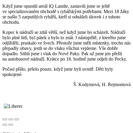
Když jsme opustili areál IQ Landie, zastavili jsme se ještě
ve specializovaném obchodě s rybářskými potřebami. Mezi 18 žáky
se našlo 5 zarputilých rybářů, kteří si odnášeli úlovek i z tohoto
obchodu.
Kopec k nádraží se zdál větší, než když jsme ho scházeli. Nádraží
bylo plné lidí, byl pátek a bylo to znát. I nástupiště, z kterého jsme
odjížděli, praskalo ve švech. Přestože jsme měli místenky, trochu nás
přepadly obavy, jestli se do vlaku všichni vejdeme. Vše dobře
dopadlo. Stihli jsme i vlak do Nové Paky. Pak už jsme jen přešli
na autobusové nádraží. Krátce po 18. hodině jsme odjeli do Pecky.
Počasí přálo, pršelo pouze, když jsme byli uvnitř. Děti byly
spokojené.
Š. Kodymová, H. Rejmontová