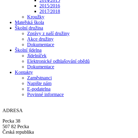
2014⁄2015
2015⁄2016
2017⁄2018
Kroužky
Mateřská škola
Školní družina
Zprávy z naší družiny
Akce družiny
Dokumentace
Školní jídelna
Jídelníček
Elektronické odhlašování obědů
Dokumentace
Kontakty
Zaměstnanci
Napište nám
E-podatelna
Povinné informace
ADRESA
Pecka 38
507 82 Pecka
Česká republika