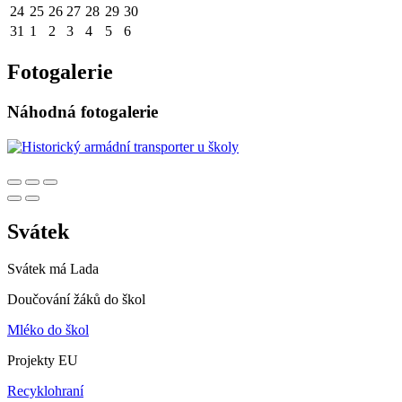
24
25
26
27
28
29
30
31
1
2
3
4
5
6
Fotogalerie
Náhodná fotogalerie
Svátek
Svátek má
Lada
Doučování žáků do škol
Mléko do škol
Projekty EU
Recyklohraní