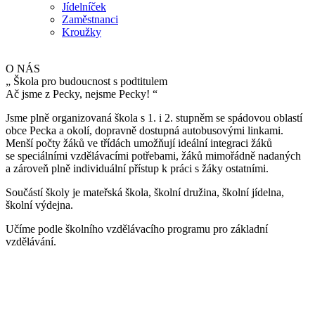
Jídelníček
Zaměstnanci
Kroužky
O NÁS
„
Škola pro budoucnost s podtitulem
Ač jsme z Pecky, nejsme Pecky!
“
Jsme plně organizovaná škola s 1. i 2. stupněm se spádovou oblastí
obce Pecka a okolí, dopravně dostupná autobusovými linkami.
Menší počty žáků ve třídách umožňují ideální integraci žáků
se speciálními vzdělávacími potřebami, žáků mimořádně nadaných
a zároveň plně individuální přístup k práci s žáky ostatními.
Součástí školy je mateřská škola, školní družina, školní jídelna,
školní výdejna.
Učíme podle školního vzdělávacího programu pro základní
vzdělávání.