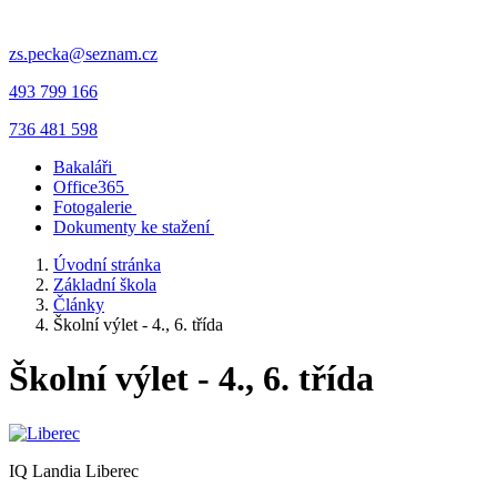
zs.pecka@seznam.cz
493 799 166
736 481 598
Bakaláři
Office365
Fotogalerie
Dokumenty ke stažení
Úvodní stránka
Základní škola
Články
Školní výlet - 4., 6. třída
Školní výlet - 4., 6. třída
IQ Landia Liberec