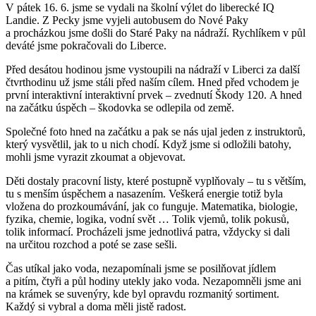
V pátek 16. 6. jsme se vydali na školní výlet do liberecké IQ
Landie. Z Pecky jsme vyjeli autobusem do Nové Paky
a procházkou jsme došli do Staré Paky na nádraží. Rychlíkem v půl
deváté jsme pokračovali do Liberce.
Před desátou hodinou jsme vystoupili na nádraží v Liberci za další
čtvrthodinu už jsme stáli před naším cílem. Hned před vchodem je
první interaktivní interaktivní prvek – zvednutí Škody 120. A hned
na začátku úspěch – škodovka se odlepila od země.
Společné foto hned na začátku a pak se nás ujal jeden z instruktorů,
který vysvětlil, jak to u nich chodí. Když jsme si odložili batohy,
mohli jsme vyrazit zkoumat a objevovat.
Děti dostaly pracovní listy, které postupně vyplňovaly – tu s větším,
tu s menším úspěchem a nasazením. Veškerá energie totiž byla
vložena do prozkoumávání, jak co funguje. Matematika, biologie,
fyzika, chemie, logika, vodní svět … Tolik vjemů, tolik pokusů,
tolik informací. Procházeli jsme jednotlivá patra, vždycky si dali
na určitou rozchod a poté se zase sešli.
Čas utíkal jako voda, nezapomínali jsme se posilňovat jídlem
a pitím, čtyři a půl hodiny utekly jako voda. Nezapomněli jsme ani
na krámek se suvenýry, kde byl opravdu rozmanitý sortiment.
Každý si vybral a doma měli jistě radost.