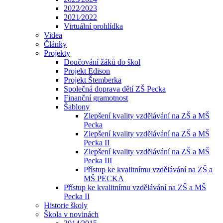
2022⁄2023
2021⁄2022
Virtuální prohlídka
Videa
Články
Projekty
Doučování žáků do škol
Projekt Edison
Projekt Štemberka
Společná doprava dětí ZŠ Pecka
Finanční gramotnost
Šablony
Zlepšení kvality vzdělávání na ZŠ a MŠ
Pecka
Zlepšení kvality vzdělávání na ZŠ a MŠ
Pecka II
Zlepšení kvality vzdělávání na ZŠ a MŠ
Pecka III
Přístup ke kvalitnímu vzdělávání na ZŠ a
MŠ PECKA
Přístup ke kvalitnímu vzdělávání na ZŠ a MŠ
Pecka II
Historie školy
Škola v novinách