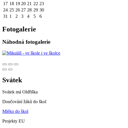
17
18
19
20
21
22
23
24
25
26
27
28
29
30
31
1
2
3
4
5
6
Fotogalerie
Náhodná fotogalerie
Svátek
Svátek má
Oldřiška
Doučování žáků do škol
Mléko do škol
Projekty EU