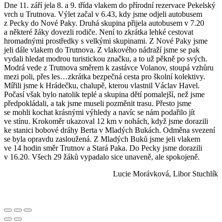
Dne 11. září jela 8. a 9. třída vlakem do přírodní rezervace Pekelský
vrch u Trutnova. Výlet začal v 6.43, kdy jsme odjeli autobusem
z Pecky do Nové Paky. Druhá skupina přijela autobusem v 7.20
a některé žáky dovezli rodiče. Není to zkrátka lehké cestovat
hromadnými prostředky s velkými skupinami. Z Nové Paky jsme
jeli dále vlakem do Trutnova. Z vlakového nádraží jsme se pak
vydali hledat modrou turistickou značku, a to už pěkně po svých.
Modrá vede z Trutnova směrem k zastávce Volanov, stoupá vzhůru
mezi poli, přes les…zkrátka bezpečná cesta pro školní kolektivy.
Mířili jsme k Hrádečku, chalupě, kterou vlastnil Václav Havel.
Počasí však bylo natolik teplé a skupina dětí pomalejší, než jsme
předpokládali, a tak jsme museli pozměnit trasu. Přesto jsme
se mohli kochat krásnými výhledy a navíc se nám podařilo jít
ve stínu. Krokoměr ukazoval 12 km v nohách, když jsme dorazili
ke stanici bobové dráhy Berta v Mladých Bukách. Odměna svezení
se byla opravdu zasloužená. Z Mladých Buků jsme jeli vlakem
ve 14 hodin směr Trutnov a Stará Paka. Do Pecky jsme dorazili
v 16.20. Všech 29 žáků vypadalo sice unaveně, ale spokojeně.
Lucie Morávková, Libor Stuchlík