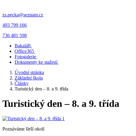
zs.pecka@seznam.cz
493 799 166
736 481 598
Bakaláři
Office365
Fotogalerie
Dokumenty ke stažení
Úvodní stránka
Základní škola
Články
Turistický den – 8. a 9. třída
Turistický den – 8. a 9. třída
Poznáváme širší okolí