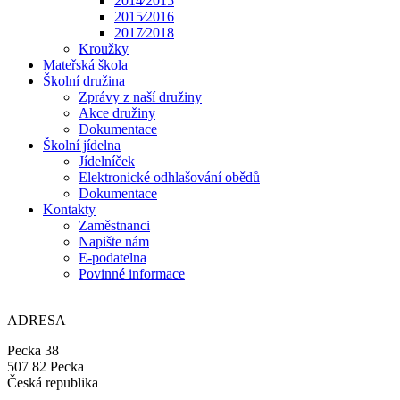
2014⁄2015
2015⁄2016
2017⁄2018
Kroužky
Mateřská škola
Školní družina
Zprávy z naší družiny
Akce družiny
Dokumentace
Školní jídelna
Jídelníček
Elektronické odhlašování obědů
Dokumentace
Kontakty
Zaměstnanci
Napište nám
E-podatelna
Povinné informace
ADRESA
Pecka 38
507 82 Pecka
Česká republika