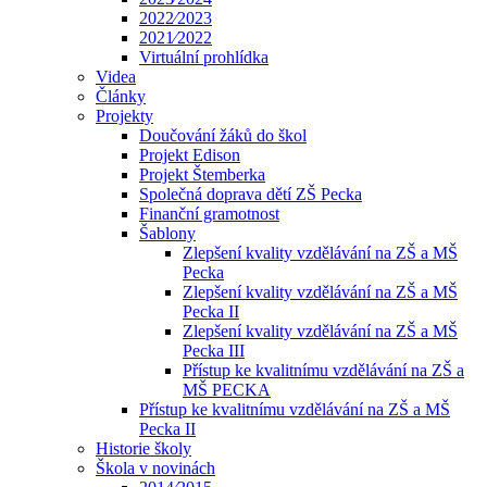
2022⁄2023
2021⁄2022
Virtuální prohlídka
Videa
Články
Projekty
Doučování žáků do škol
Projekt Edison
Projekt Štemberka
Společná doprava dětí ZŠ Pecka
Finanční gramotnost
Šablony
Zlepšení kvality vzdělávání na ZŠ a MŠ
Pecka
Zlepšení kvality vzdělávání na ZŠ a MŠ
Pecka II
Zlepšení kvality vzdělávání na ZŠ a MŠ
Pecka III
Přístup ke kvalitnímu vzdělávání na ZŠ a
MŠ PECKA
Přístup ke kvalitnímu vzdělávání na ZŠ a MŠ
Pecka II
Historie školy
Škola v novinách