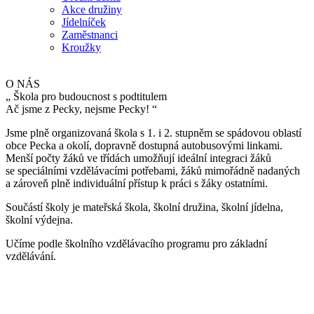
Akce družiny
Jídelníček
Zaměstnanci
Kroužky
O NÁS
„
Škola pro budoucnost s podtitulem
Ač jsme z Pecky, nejsme Pecky!
“
Jsme plně organizovaná škola s 1. i 2. stupněm se spádovou oblastí
obce Pecka a okolí, dopravně dostupná autobusovými linkami.
Menší počty žáků ve třídách umožňují ideální integraci žáků
se speciálními vzdělávacími potřebami, žáků mimořádně nadaných
a zároveň plně individuální přístup k práci s žáky ostatními.
Součástí školy je mateřská škola, školní družina, školní jídelna,
školní výdejna.
Učíme podle školního vzdělávacího programu pro základní
vzdělávání.