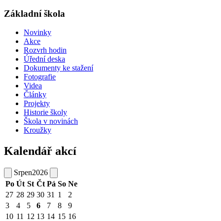
Základní škola
Novinky
Akce
Rozvrh hodin
Úřední deska
Dokumenty ke stažení
Fotografie
Videa
Články
Projekty
Historie školy
Škola v novinách
Kroužky
Kalendář akcí
Srpen
2026
Po
Út
St
Čt
Pá
So
Ne
27
28
29
30
31
1
2
3
4
5
6
7
8
9
10
11
12
13
14
15
16