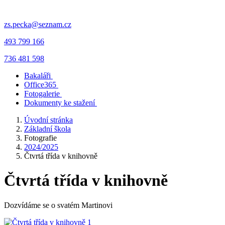
zs.pecka@seznam.cz
493 799 166
736 481 598
Bakaláři
Office365
Fotogalerie
Dokumenty ke stažení
Úvodní stránka
Základní škola
Fotografie
2024/2025
Čtvrtá třída v knihovně
Čtvrtá třída v knihovně
Dozvídáme se o svatém Martinovi