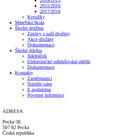
2014⁄2015
2015⁄2016
2017⁄2018
Kroužky
Mateřská škola
Školní družina
Zprávy z naší družiny
Akce družiny
Dokumentace
Školní jídelna
Jídelníček
Elektronické odhlašování obědů
Dokumentace
Kontakty
Zaměstnanci
Napište nám
E-podatelna
Povinné informace
ADRESA
Pecka 38
507 82 Pecka
Česká republika