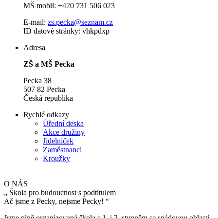
MŠ mobil: +420 731 506 023
E-mail:
zs.pecka@seznam.cz
ID datové stránky: vhkpdxp
Adresa
ZŠ a MŠ Pecka
Pecka 38
507 82 Pecka
Česká republika
Rychlé odkazy
Úřední deska
Akce družiny
Jídelníček
Zaměstnanci
Kroužky
O NÁS
„
Škola pro budoucnost s podtitulem
Ač jsme z Pecky, nejsme Pecky!
“
Jsme plně organizovaná škola s 1. i 2. stupněm se spádovou oblastí