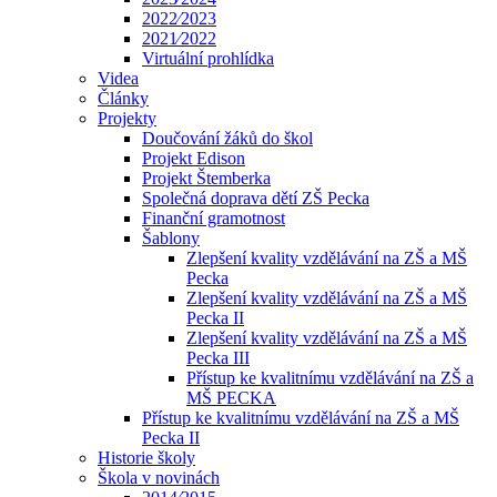
2022⁄2023
2021⁄2022
Virtuální prohlídka
Videa
Články
Projekty
Doučování žáků do škol
Projekt Edison
Projekt Štemberka
Společná doprava dětí ZŠ Pecka
Finanční gramotnost
Šablony
Zlepšení kvality vzdělávání na ZŠ a MŠ
Pecka
Zlepšení kvality vzdělávání na ZŠ a MŠ
Pecka II
Zlepšení kvality vzdělávání na ZŠ a MŠ
Pecka III
Přístup ke kvalitnímu vzdělávání na ZŠ a
MŠ PECKA
Přístup ke kvalitnímu vzdělávání na ZŠ a MŠ
Pecka II
Historie školy
Škola v novinách