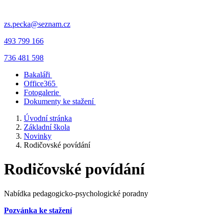
zs.pecka@seznam.cz
493 799 166
736 481 598
Bakaláři
Office365
Fotogalerie
Dokumenty ke stažení
Úvodní stránka
Základní škola
Novinky
Rodičovské povídání
Rodičovské povídání
Nabídka pedagogicko-psychologické poradny
Pozvánka ke stažení