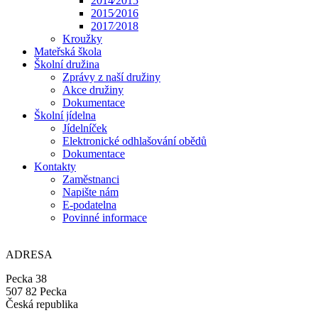
2014⁄2015
2015⁄2016
2017⁄2018
Kroužky
Mateřská škola
Školní družina
Zprávy z naší družiny
Akce družiny
Dokumentace
Školní jídelna
Jídelníček
Elektronické odhlašování obědů
Dokumentace
Kontakty
Zaměstnanci
Napište nám
E-podatelna
Povinné informace
ADRESA
Pecka 38
507 82 Pecka
Česká republika