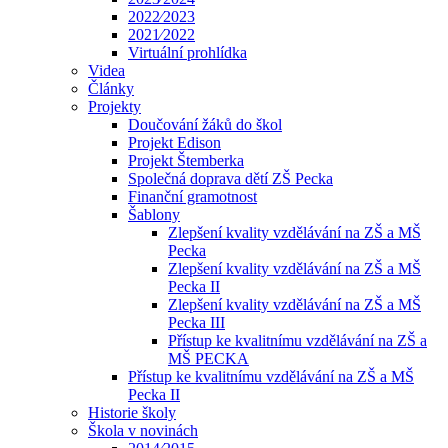
2022⁄2023
2021⁄2022
Virtuální prohlídka
Videa
Články
Projekty
Doučování žáků do škol
Projekt Edison
Projekt Štemberka
Společná doprava dětí ZŠ Pecka
Finanční gramotnost
Šablony
Zlepšení kvality vzdělávání na ZŠ a MŠ
Pecka
Zlepšení kvality vzdělávání na ZŠ a MŠ
Pecka II
Zlepšení kvality vzdělávání na ZŠ a MŠ
Pecka III
Přístup ke kvalitnímu vzdělávání na ZŠ a
MŠ PECKA
Přístup ke kvalitnímu vzdělávání na ZŠ a MŠ
Pecka II
Historie školy
Škola v novinách