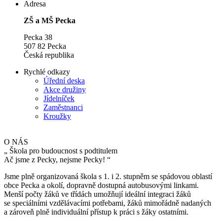
Adresa
ZŠ a MŠ Pecka
Pecka 38
507 82 Pecka
Česká republika
Rychlé odkazy
Úřední deska
Akce družiny
Jídelníček
Zaměstnanci
Kroužky
O NÁS
„
Škola pro budoucnost s podtitulem
Ač jsme z Pecky, nejsme Pecky!
“
Jsme plně organizovaná škola s 1. i 2. stupněm se spádovou oblastí
obce Pecka a okolí, dopravně dostupná autobusovými linkami.
Menší počty žáků ve třídách umožňují ideální integraci žáků
se speciálními vzdělávacími potřebami, žáků mimořádně nadaných
a zároveň plně individuální přístup k práci s žáky ostatními.