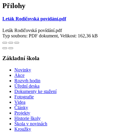
Přílohy
Leták Rodičovská povídání.pdf
Leták Rodičovská povídání.pdf
Typ souboru: PDF dokument, Velikost: 162,36 kB
Základní škola
Novinky
Akce
Rozvrh hodin
Úřední deska
Dokumenty ke stažení
Fotografie
Videa
Články
Projekty
Historie školy
Škola v novinách
Kroužky