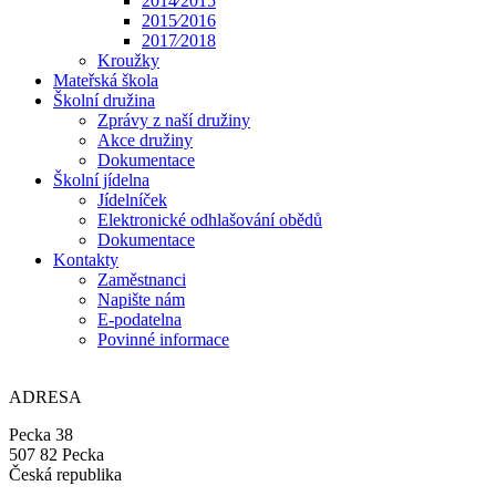
2014⁄2015
2015⁄2016
2017⁄2018
Kroužky
Mateřská škola
Školní družina
Zprávy z naší družiny
Akce družiny
Dokumentace
Školní jídelna
Jídelníček
Elektronické odhlašování obědů
Dokumentace
Kontakty
Zaměstnanci
Napište nám
E-podatelna
Povinné informace
ADRESA
Pecka 38
507 82 Pecka
Česká republika