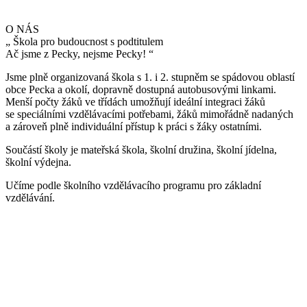
O NÁS
„
Škola pro budoucnost s podtitulem
Ač jsme z Pecky, nejsme Pecky!
“
Jsme plně organizovaná škola s 1. i 2. stupněm se spádovou oblastí
obce Pecka a okolí, dopravně dostupná autobusovými linkami.
Menší počty žáků ve třídách umožňují ideální integraci žáků
se speciálními vzdělávacími potřebami, žáků mimořádně nadaných
a zároveň plně individuální přístup k práci s žáky ostatními.
Součástí školy je mateřská škola, školní družina, školní jídelna,
školní výdejna.
Učíme podle školního vzdělávacího programu pro základní
vzdělávání.