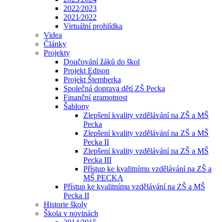
2022⁄2023
2021⁄2022
Virtuální prohlídka
Videa
Články
Projekty
Doučování žáků do škol
Projekt Edison
Projekt Štemberka
Společná doprava dětí ZŠ Pecka
Finanční gramotnost
Šablony
Zlepšení kvality vzdělávání na ZŠ a MŠ
Pecka
Zlepšení kvality vzdělávání na ZŠ a MŠ
Pecka II
Zlepšení kvality vzdělávání na ZŠ a MŠ
Pecka III
Přístup ke kvalitnímu vzdělávání na ZŠ a
MŠ PECKA
Přístup ke kvalitnímu vzdělávání na ZŠ a MŠ
Pecka II
Historie školy
Škola v novinách