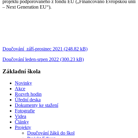
projektu podporovaného z fondu EU („Financováno Evropskou unií
– Next Generation EU“).
Doučování září-prosinec 2021 (248.82 kB)
Doučování leden-srpen 2022 (300.23 kB)
Základní škola
Novinky
Akce
Rozvrh hodin
Úřední deska
Dokumenty ke stažení
Fotografie
Videa
Články
Projekty
Doučování žáků do škol