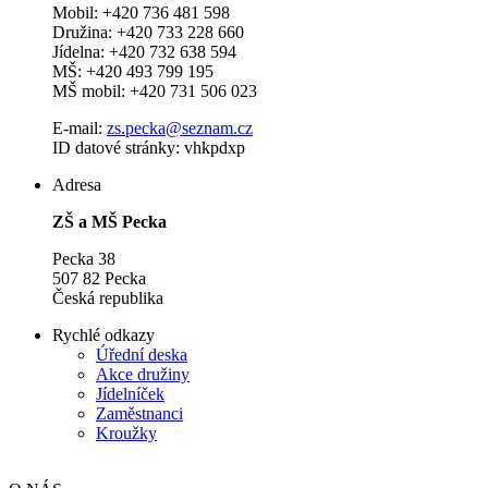
Mobil: +420 736 481 598
Družina: +420 733 228 660
Jídelna: +420 732 638 594
MŠ: +420 493 799 195
MŠ mobil: +420 731 506 023
E-mail:
zs.pecka@seznam.cz
ID datové stránky: vhkpdxp
Adresa
ZŠ a MŠ Pecka
Pecka 38
507 82 Pecka
Česká republika
Rychlé odkazy
Úřední deska
Akce družiny
Jídelníček
Zaměstnanci
Kroužky