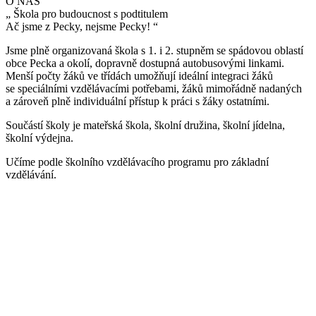
O NÁS
„
Škola pro budoucnost s podtitulem
Ač jsme z Pecky, nejsme Pecky!
“
Jsme plně organizovaná škola s 1. i 2. stupněm se spádovou oblastí
obce Pecka a okolí, dopravně dostupná autobusovými linkami.
Menší počty žáků ve třídách umožňují ideální integraci žáků
se speciálními vzdělávacími potřebami, žáků mimořádně nadaných
a zároveň plně individuální přístup k práci s žáky ostatními.
Součástí školy je mateřská škola, školní družina, školní jídelna,
školní výdejna.
Učíme podle školního vzdělávacího programu pro základní
vzdělávání.