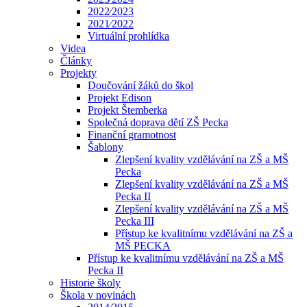
2022⁄2023
2021⁄2022
Virtuální prohlídka
Videa
Články
Projekty
Doučování žáků do škol
Projekt Edison
Projekt Štemberka
Společná doprava dětí ZŠ Pecka
Finanční gramotnost
Šablony
Zlepšení kvality vzdělávání na ZŠ a MŠ
Pecka
Zlepšení kvality vzdělávání na ZŠ a MŠ
Pecka II
Zlepšení kvality vzdělávání na ZŠ a MŠ
Pecka III
Přístup ke kvalitnímu vzdělávání na ZŠ a
MŠ PECKA
Přístup ke kvalitnímu vzdělávání na ZŠ a MŠ
Pecka II
Historie školy
Škola v novinách