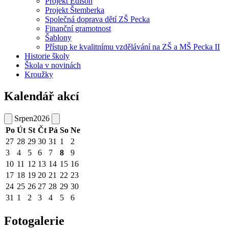
Projekt Edison
Projekt Štemberka
Společná doprava dětí ZŠ Pecka
Finanční gramotnost
Šablony
Přístup ke kvalitnímu vzdělávání na ZŠ a MŠ Pecka II
Historie školy
Škola v novinách
Kroužky
Kalendář akcí
Srpen
2026
Po
Út
St
Čt
Pá
So
Ne
27
28
29
30
31
1
2
3
4
5
6
7
8
9
10
11
12
13
14
15
16
17
18
19
20
21
22
23
24
25
26
27
28
29
30
31
1
2
3
4
5
6
Fotogalerie