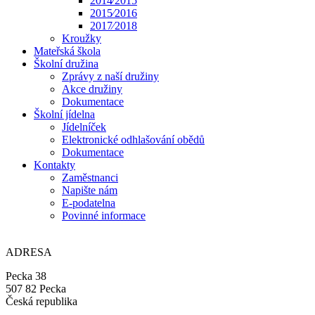
2014⁄2015
2015⁄2016
2017⁄2018
Kroužky
Mateřská škola
Školní družina
Zprávy z naší družiny
Akce družiny
Dokumentace
Školní jídelna
Jídelníček
Elektronické odhlašování obědů
Dokumentace
Kontakty
Zaměstnanci
Napište nám
E-podatelna
Povinné informace
ADRESA
Pecka 38
507 82 Pecka
Česká republika