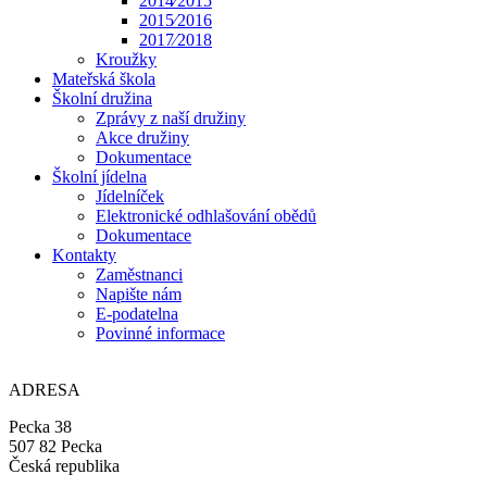
2014⁄2015
2015⁄2016
2017⁄2018
Kroužky
Mateřská škola
Školní družina
Zprávy z naší družiny
Akce družiny
Dokumentace
Školní jídelna
Jídelníček
Elektronické odhlašování obědů
Dokumentace
Kontakty
Zaměstnanci
Napište nám
E-podatelna
Povinné informace
ADRESA
Pecka 38
507 82 Pecka
Česká republika