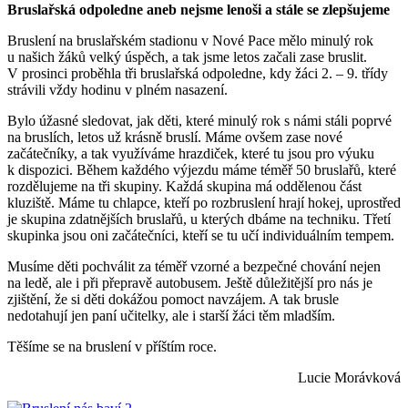
Bruslařská odpoledne aneb nejsme lenoši a stále se zlepšujeme
Bruslení na bruslařském stadionu v Nové Pace mělo minulý rok
u našich žáků velký úspěch, a tak jsme letos začali zase bruslit.
V prosinci proběhla tři bruslařská odpoledne, kdy žáci 2. – 9. třídy
strávili vždy hodinu v plném nasazení.
Bylo úžasné sledovat, jak děti, které minulý rok s námi stáli poprvé
na bruslích, letos už krásně bruslí. Máme ovšem zase nové
začátečníky, a tak využíváme hrazdiček, které tu jsou pro výuku
k dispozici. Během každého výjezdu máme téměř 50 bruslařů, které
rozdělujeme na tři skupiny. Každá skupina má oddělenou část
kluziště. Máme tu chlapce, kteří po rozbruslení hrají hokej, uprostřed
je skupina zdatnějších bruslařů, u kterých dbáme na techniku. Třetí
skupinka jsou oni začátečníci, kteří se tu učí individuálním tempem.
Musíme děti pochválit za téměř vzorné a bezpečné chování nejen
na ledě, ale i při přepravě autobusem. Ještě důležitější pro nás je
zjištění, že si děti dokážou pomoct navzájem. A tak brusle
nedotahují jen paní učitelky, ale i starší žáci těm mladším.
Těšíme se na bruslení v příštím roce.
Lucie Morávková