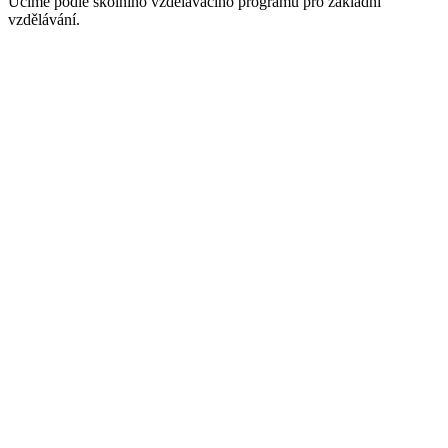
Učíme podle školního vzdělávacího programu pro základní
vzdělávání.