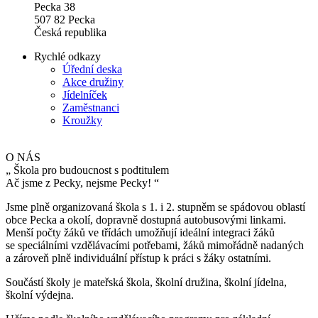
Pecka 38
507 82 Pecka
Česká republika
Rychlé odkazy
Úřední deska
Akce družiny
Jídelníček
Zaměstnanci
Kroužky
O NÁS
„
Škola pro budoucnost s podtitulem
Ač jsme z Pecky, nejsme Pecky!
“
Jsme plně organizovaná škola s 1. i 2. stupněm se spádovou oblastí
obce Pecka a okolí, dopravně dostupná autobusovými linkami.
Menší počty žáků ve třídách umožňují ideální integraci žáků
se speciálními vzdělávacími potřebami, žáků mimořádně nadaných
a zároveň plně individuální přístup k práci s žáky ostatními.
Součástí školy je mateřská škola, školní družina, školní jídelna,
školní výdejna.