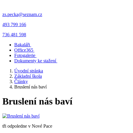
zs.pecka@seznam.cz
493 799 166
736 481 598
Bakaláři
Office365
Fotogalerie
Dokumenty ke stažení
Úvodní stránka
Základní škola
Články
Bruslení nás baví
Bruslení nás baví
tři odpoledne v Nové Pace