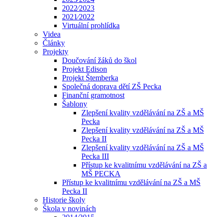
2022⁄2023
2021⁄2022
Virtuální prohlídka
Videa
Články
Projekty
Doučování žáků do škol
Projekt Edison
Projekt Štemberka
Společná doprava dětí ZŠ Pecka
Finanční gramotnost
Šablony
Zlepšení kvality vzdělávání na ZŠ a MŠ
Pecka
Zlepšení kvality vzdělávání na ZŠ a MŠ
Pecka II
Zlepšení kvality vzdělávání na ZŠ a MŠ
Pecka III
Přístup ke kvalitnímu vzdělávání na ZŠ a
MŠ PECKA
Přístup ke kvalitnímu vzdělávání na ZŠ a MŠ
Pecka II
Historie školy
Škola v novinách