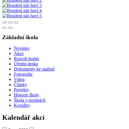
Základní škola
Novinky
Akce
Rozvrh hodin
Úřední deska
Dokumenty ke stažení
Fotografie
Videa
Články
Projekty
Historie školy
Škola v novinách
Kroužky
Kalendář akcí