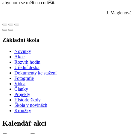
abychom se měli na co těšit.
J. Maglenová
Základní škola
Novinky
Akce
Rozvrh hodin
Úřední deska
Dokumenty ke stažení
Fotografie
Videa
Články
Projekty
Historie školy
Škola v novinách
Kroužky
Kalendář akcí