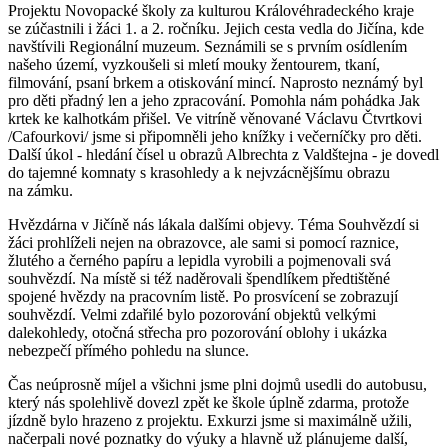
Projektu Novopacké školy za kulturou Královéhradeckého kraje
se zúčastnili i žáci 1. a 2. ročníku. Jejich cesta vedla do Jičína, kde
navštívili Regionální muzeum. Seznámili se s prvním osídlením
našeho území, vyzkoušeli si mletí mouky žentourem, tkaní,
filmování, psaní brkem a otiskování mincí. Naprosto neznámý byl
pro děti přadný len a jeho zpracování. Pomohla nám pohádka Jak
krtek ke kalhotkám přišel. Ve vitríně věnované Václavu Čtvrtkovi
/Cafourkovi/ jsme si připomněli jeho knížky i večerníčky pro děti.
Další úkol - hledání čísel u obrazů Albrechta z Valdštejna - je dovedl
do tajemné komnaty s krasohledy a k nejvzácnějšímu obrazu
na zámku.
Hvězdárna v Jičíně nás lákala dalšími objevy. Téma Souhvězdí si
žáci prohlíželi nejen na obrazovce, ale sami si pomocí raznice,
žlutého a černého papíru a lepidla vyrobili a pojmenovali svá
souhvězdí. Na místě si též naděrovali špendlíkem předtištěné
spojené hvězdy na pracovním listě. Po prosvícení se zobrazují
souhvězdí. Velmi zdařilé bylo pozorování objektů velkými
dalekohledy, otočná střecha pro pozorování oblohy i ukázka
nebezpečí přímého pohledu na slunce.
Čas neúprosně míjel a všichni jsme plni dojmů usedli do autobusu,
který nás spolehlivě dovezl zpět ke škole úplně zdarma, protože
jízdně bylo hrazeno z projektu. Exkurzi jsme si maximálně užili,
načerpali nové poznatky do výuky a hlavně už plánujeme další,