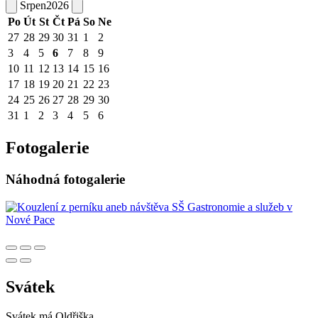
Srpen
2026
Po
Út
St
Čt
Pá
So
Ne
27
28
29
30
31
1
2
3
4
5
6
7
8
9
10
11
12
13
14
15
16
17
18
19
20
21
22
23
24
25
26
27
28
29
30
31
1
2
3
4
5
6
Fotogalerie
Náhodná fotogalerie
Svátek
Svátek má
Oldřiška