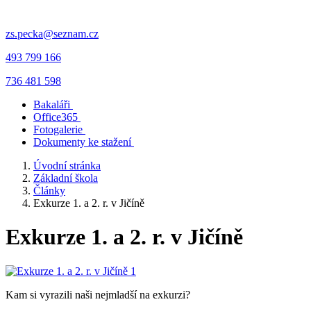
zs.pecka@seznam.cz
493 799 166
736 481 598
Bakaláři
Office365
Fotogalerie
Dokumenty ke stažení
Úvodní stránka
Základní škola
Články
Exkurze 1. a 2. r. v Jičíně
Exkurze 1. a 2. r. v Jičíně
Kam si vyrazili naši nejmladší na exkurzi?