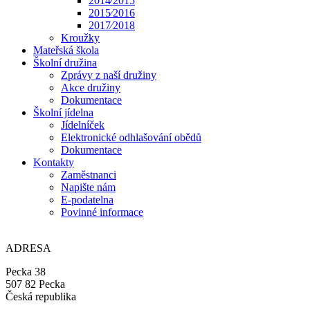
2014⁄2015
2015⁄2016
2017⁄2018
Kroužky
Mateřská škola
Školní družina
Zprávy z naší družiny
Akce družiny
Dokumentace
Školní jídelna
Jídelníček
Elektronické odhlašování obědů
Dokumentace
Kontakty
Zaměstnanci
Napište nám
E-podatelna
Povinné informace
ADRESA
Pecka 38
507 82 Pecka
Česká republika