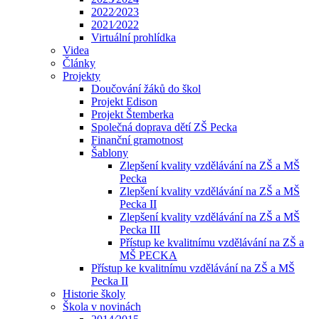
2022⁄2023
2021⁄2022
Virtuální prohlídka
Videa
Články
Projekty
Doučování žáků do škol
Projekt Edison
Projekt Štemberka
Společná doprava dětí ZŠ Pecka
Finanční gramotnost
Šablony
Zlepšení kvality vzdělávání na ZŠ a MŠ
Pecka
Zlepšení kvality vzdělávání na ZŠ a MŠ
Pecka II
Zlepšení kvality vzdělávání na ZŠ a MŠ
Pecka III
Přístup ke kvalitnímu vzdělávání na ZŠ a
MŠ PECKA
Přístup ke kvalitnímu vzdělávání na ZŠ a MŠ
Pecka II
Historie školy
Škola v novinách