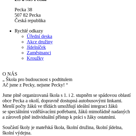
Pecka 38
507 82 Pecka
Česká republika
Rychlé odkazy
Úřední deska
Akce družiny
Jídelníček
Zaměstnanci
Kroužky
O NÁS
„
Škola pro budoucnost s podtitulem
Ač jsme z Pecky, nejsme Pecky!
“
Jsme plně organizovaná škola s 1. i 2. stupněm se spádovou oblastí
obce Pecka a okolí, dopravně dostupná autobusovými linkami.
Menší počty žáků ve třídách umožňují ideální integraci žáků
se speciálními vzdělávacími potřebami, žáků mimořádně nadaných
a zároveň plně individuální přístup k práci s žáky ostatními.
Součástí školy je mateřská škola, školní družina, školní jídelna,
školní výdejna.