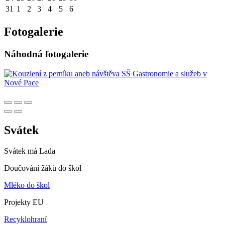
31
1
2
3
4
5
6
Fotogalerie
Náhodná fotogalerie
Svátek
Svátek má
Lada
Doučování žáků do škol
Mléko do škol
Projekty EU
Recyklohraní