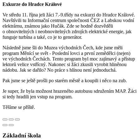
Exkurze do Hradce Králové
Ve středu 11. října jeli žáci 7.-9.třídy na exkurzi do Hradce Králové.
Navštívili tu Informační centrum společnosti ČEZ a Labskou vodní
elektrárnu, známou jako Hučák. Zde se hodně dozvěděli
o obnovitelných i neobnovitelných zdrojích elektrické energie, jak
funguje turbína a také, co je to generátor.
Následně jsme šli do Muzea východních Čech, kde jsme měli
program Měnící se svět - Poslední lovci a první zemědělci (nejen)
ve východních Čechách. Tento program byl moc zajímavý a přístup
lektorů velice vstřícný. Nakonec si žáci zkusili vyrobit hliněnou
nádobu. Jak se dařilo? No práce s hlínou není jednoduchá.
Pak jsme se ještě prošli po starém městě a koupili i něco na zub.
Je super, že byla možnost hrazeného autobusu sdružením MAP. Žáci
si tedy hradili jen vstup na program.
Těšíme se příště.
Základní škola