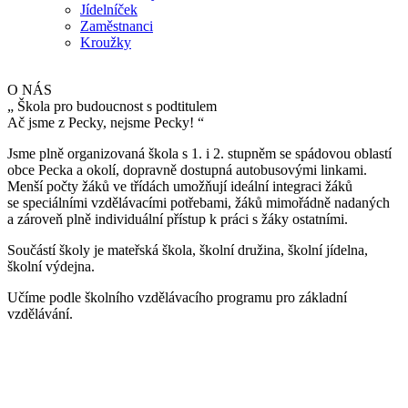
Jídelníček
Zaměstnanci
Kroužky
O NÁS
„
Škola pro budoucnost s podtitulem
Ač jsme z Pecky, nejsme Pecky!
“
Jsme plně organizovaná škola s 1. i 2. stupněm se spádovou oblastí
obce Pecka a okolí, dopravně dostupná autobusovými linkami.
Menší počty žáků ve třídách umožňují ideální integraci žáků
se speciálními vzdělávacími potřebami, žáků mimořádně nadaných
a zároveň plně individuální přístup k práci s žáky ostatními.
Součástí školy je mateřská škola, školní družina, školní jídelna,
školní výdejna.
Učíme podle školního vzdělávacího programu pro základní
vzdělávání.