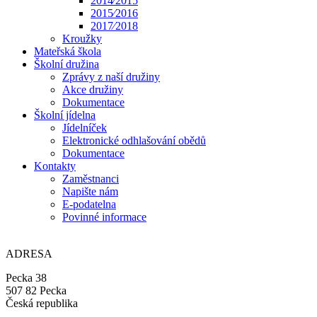
2014⁄2015
2015⁄2016
2017⁄2018
Kroužky
Mateřská škola
Školní družina
Zprávy z naší družiny
Akce družiny
Dokumentace
Školní jídelna
Jídelníček
Elektronické odhlašování obědů
Dokumentace
Kontakty
Zaměstnanci
Napište nám
E-podatelna
Povinné informace
ADRESA
Pecka 38
507 82 Pecka
Česká republika