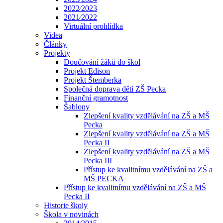
2022⁄2023
2021⁄2022
Virtuální prohlídka
Videa
Články
Projekty
Doučování žáků do škol
Projekt Edison
Projekt Štemberka
Společná doprava dětí ZŠ Pecka
Finanční gramotnost
Šablony
Zlepšení kvality vzdělávání na ZŠ a MŠ
Pecka
Zlepšení kvality vzdělávání na ZŠ a MŠ
Pecka II
Zlepšení kvality vzdělávání na ZŠ a MŠ
Pecka III
Přístup ke kvalitnímu vzdělávání na ZŠ a
MŠ PECKA
Přístup ke kvalitnímu vzdělávání na ZŠ a MŠ
Pecka II
Historie školy
Škola v novinách