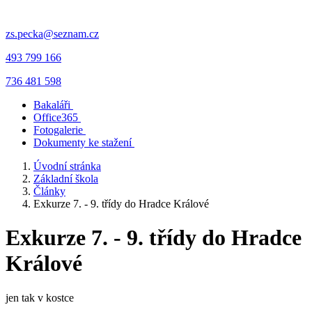
zs.pecka@seznam.cz
493 799 166
736 481 598
Bakaláři
Office365
Fotogalerie
Dokumenty ke stažení
Úvodní stránka
Základní škola
Články
Exkurze 7. - 9. třídy do Hradce Králové
Exkurze 7. - 9. třídy do Hradce
Králové
jen tak v kostce