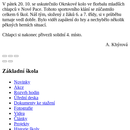
V pátek 20. 10. se uskutečnilo Okrskové kolo ve florbalu mladších
chlapců v Nové Pace. Tohoto sportovního klání se zúčastnilo
celkem 6 škol. Náš tým, složený z žáků 6. a 7. třídy, si v průběhu
turnaje vedl dobře. Bylo vidět zapálení do hry a nechybělo několik
pěkných herních situací.
Chlapci si nakonec přivezli solidní 4. místo.
A. Khýrová
Základní škola
Novinky
Akce
Rozvrh hodin
Úřední deska
Dokumenty ke stažení
Fotografie
Videa
Články
Projekty
Historie školy