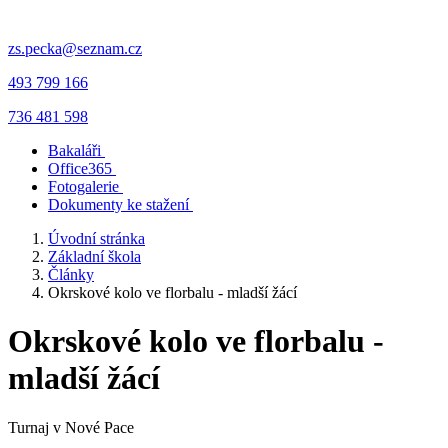
zs.pecka@seznam.cz
493 799 166
736 481 598
Bakaláři
Office365
Fotogalerie
Dokumenty ke stažení
Úvodní stránka
Základní škola
Články
Okrskové kolo ve florbalu - mladší žácí
Okrskové kolo ve florbalu -
mladší žácí
Turnaj v Nové Pace