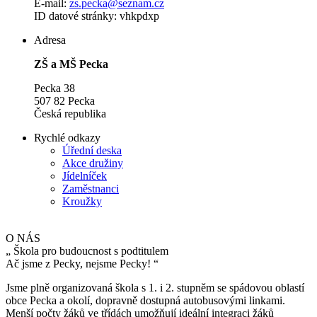
E-mail:
zs.pecka@seznam.cz
ID datové stránky: vhkpdxp
Adresa
ZŠ a MŠ Pecka
Pecka 38
507 82 Pecka
Česká republika
Rychlé odkazy
Úřední deska
Akce družiny
Jídelníček
Zaměstnanci
Kroužky
O NÁS
„
Škola pro budoucnost s podtitulem
Ač jsme z Pecky, nejsme Pecky!
“
Jsme plně organizovaná škola s 1. i 2. stupněm se spádovou oblastí
obce Pecka a okolí, dopravně dostupná autobusovými linkami.
Menší počty žáků ve třídách umožňují ideální integraci žáků