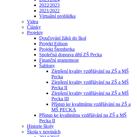
2022⁄2023
2021⁄2022
Virtuální prohlídka
Videa
Články
Projekty
Doučování žáků do škol
Projekt Edison
Projekt Štemberka
Společná doprava dětí ZŠ Pecka
Finanční gramotnost
Šablony
Zlepšení kvality vzdělávání na ZŠ a MŠ
Pecka
Zlepšení kvality vzdělávání na ZŠ a MŠ
Pecka II
Zlepšení kvality vzdělávání na ZŠ a MŠ
Pecka III
Přístup ke kvalitnímu vzdělávání na ZŠ a
MŠ PECKA
Přístup ke kvalitnímu vzdělávání na ZŠ a MŠ
Pecka II
Historie školy
Škola v novinách