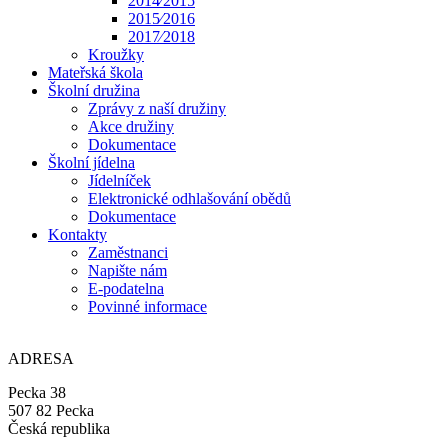
2014⁄2015
2015⁄2016
2017⁄2018
Kroužky
Mateřská škola
Školní družina
Zprávy z naší družiny
Akce družiny
Dokumentace
Školní jídelna
Jídelníček
Elektronické odhlašování obědů
Dokumentace
Kontakty
Zaměstnanci
Napište nám
E-podatelna
Povinné informace
ADRESA
Pecka 38
507 82 Pecka
Česká republika