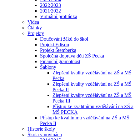
2022⁄2023
2021⁄2022
Virtuální prohlídka
Videa
Články
Projekty
Doučování žáků do škol
Projekt Edison
Projekt Štemberka
Společná doprava dětí ZŠ Pecka
Finanční gramotnost
Šablony
Zlepšení kvality vzdělávání na ZŠ a MŠ
Pecka
Zlepšení kvality vzdělávání na ZŠ a MŠ
Pecka II
Zlepšení kvality vzdělávání na ZŠ a MŠ
Pecka III
Přístup ke kvalitnímu vzdělávání na ZŠ a
MŠ PECKA
Přístup ke kvalitnímu vzdělávání na ZŠ a MŠ
Pecka II
Historie školy
Škola v novinách