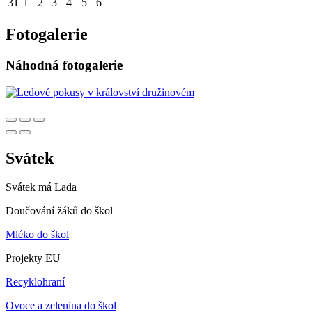
31
1
2
3
4
5
6
Fotogalerie
Náhodná fotogalerie
Svátek
Svátek má
Lada
Doučování žáků do škol
Mléko do škol
Projekty EU
Recyklohraní
Ovoce a zelenina do škol