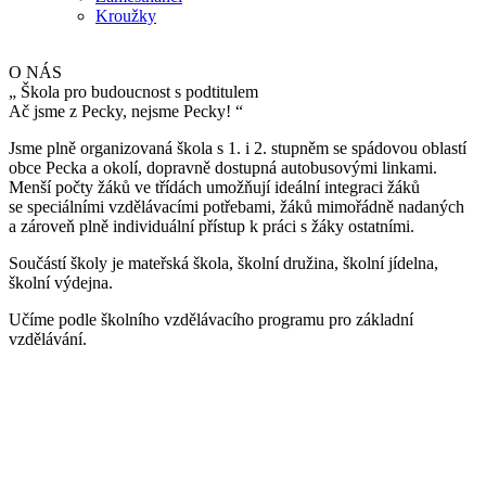
Kroužky
O NÁS
„
Škola pro budoucnost s podtitulem
Ač jsme z Pecky, nejsme Pecky!
“
Jsme plně organizovaná škola s 1. i 2. stupněm se spádovou oblastí
obce Pecka a okolí, dopravně dostupná autobusovými linkami.
Menší počty žáků ve třídách umožňují ideální integraci žáků
se speciálními vzdělávacími potřebami, žáků mimořádně nadaných
a zároveň plně individuální přístup k práci s žáky ostatními.
Součástí školy je mateřská škola, školní družina, školní jídelna,
školní výdejna.
Učíme podle školního vzdělávacího programu pro základní
vzdělávání.