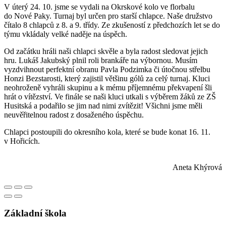
V úterý 24. 10. jsme se vydali na Okrskové kolo ve florbalu
do Nové Paky. Turnaj byl určen pro starší chlapce. Naše družstvo
čítalo 8 chlapců z 8. a 9. třídy. Ze zkušeností z předchozích let se do
týmu vkládaly velké naděje na úspěch.
Od začátku hráli naši chlapci skvěle a byla radost sledovat jejich
hru. Lukáš Jakubský plnil roli brankáře na výbornou. Musím
vyzdvihnout perfektní obranu Pavla Podzimka či útočnou střelbu
Honzi Bezstarosti, který zajistil většinu gólů za celý turnaj. Kluci
neohroženě vyhráli skupinu a k mému příjemnému překvapení šli
hrát o vítězství. Ve finále se naši kluci utkali s výběrem žáků ze ZŠ
Husitská a podařilo se jim nad nimi zvítězit! Všichni jsme měli
neuvěřitelnou radost z dosaženého úspěchu.
Chlapci postoupili do okresního kola, které se bude konat 16. 11.
v Hořicích.
Aneta Khýrová
Základní škola