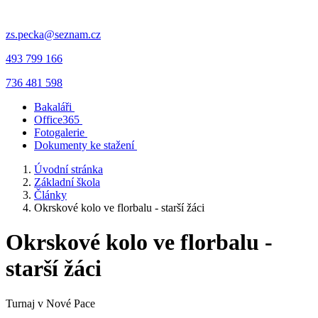
zs.pecka@seznam.cz
493 799 166
736 481 598
Bakaláři
Office365
Fotogalerie
Dokumenty ke stažení
Úvodní stránka
Základní škola
Články
Okrskové kolo ve florbalu - starší žáci
Okrskové kolo ve florbalu -
starší žáci
Turnaj v Nové Pace