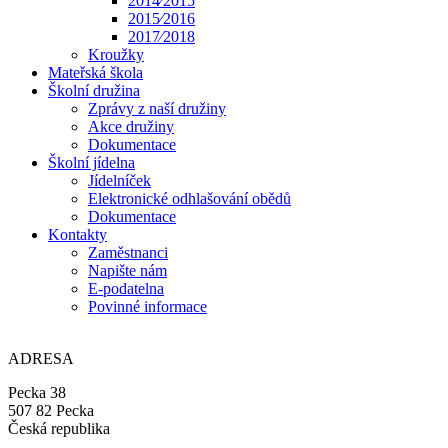
2014⁄2015
2015⁄2016
2017⁄2018
Kroužky
Mateřská škola
Školní družina
Zprávy z naší družiny
Akce družiny
Dokumentace
Školní jídelna
Jídelníček
Elektronické odhlašování obědů
Dokumentace
Kontakty
Zaměstnanci
Napište nám
E-podatelna
Povinné informace
ADRESA
Pecka 38
507 82 Pecka
Česká republika