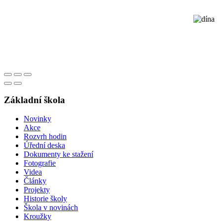
Základní škola
Novinky
Akce
Rozvrh hodin
Úřední deska
Dokumenty ke stažení
Fotografie
Videa
Články
Projekty
Historie školy
Škola v novinách
Kroužky