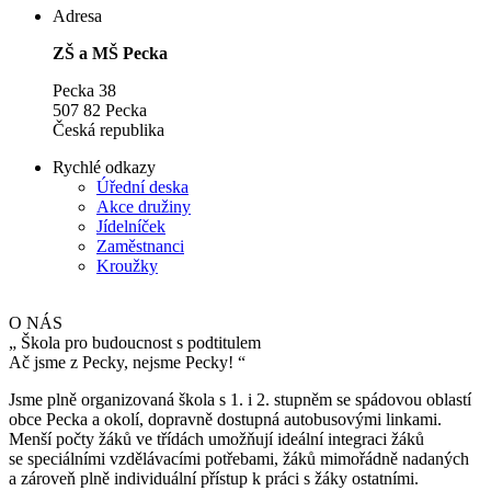
Adresa
ZŠ a MŠ Pecka
Pecka 38
507 82 Pecka
Česká republika
Rychlé odkazy
Úřední deska
Akce družiny
Jídelníček
Zaměstnanci
Kroužky
O NÁS
„
Škola pro budoucnost s podtitulem
Ač jsme z Pecky, nejsme Pecky!
“
Jsme plně organizovaná škola s 1. i 2. stupněm se spádovou oblastí
obce Pecka a okolí, dopravně dostupná autobusovými linkami.
Menší počty žáků ve třídách umožňují ideální integraci žáků
se speciálními vzdělávacími potřebami, žáků mimořádně nadaných
a zároveň plně individuální přístup k práci s žáky ostatními.