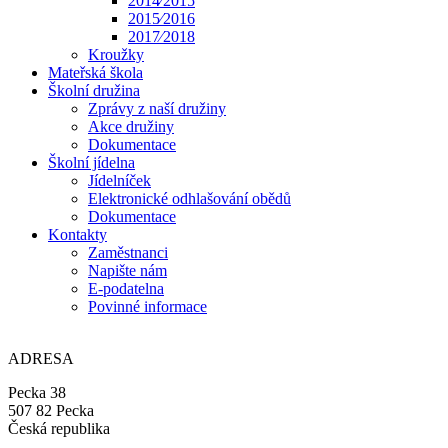
2014⁄2015
2015⁄2016
2017⁄2018
Kroužky
Mateřská škola
Školní družina
Zprávy z naší družiny
Akce družiny
Dokumentace
Školní jídelna
Jídelníček
Elektronické odhlašování obědů
Dokumentace
Kontakty
Zaměstnanci
Napište nám
E-podatelna
Povinné informace
ADRESA
Pecka 38
507 82 Pecka
Česká republika