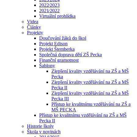
2022⁄2023
2021⁄2022
Virtuální prohlídka
Videa
Články
Projekty
Doučování žáků do škol
Projekt Edison
Projekt Štemberka
Společná doprava dětí ZŠ Pecka
Finanční gramotnost
Šablony
Zlepšení kvality vzdělávání na ZŠ a MŠ
Pecka
Zlepšení kvality vzdělávání na ZŠ a MŠ
Pecka II
Zlepšení kvality vzdělávání na ZŠ a MŠ
Pecka III
Přístup ke kvalitnímu vzdělávání na ZŠ a
MŠ PECKA
Přístup ke kvalitnímu vzdělávání na ZŠ a MŠ
Pecka II
Historie školy
Škola v novinách