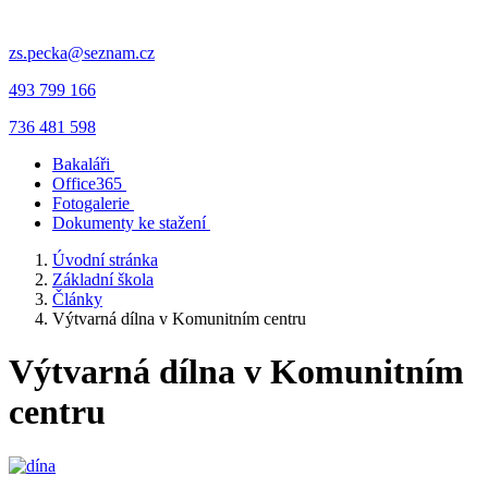
zs.pecka@seznam.cz
493 799 166
736 481 598
Bakaláři
Office365
Fotogalerie
Dokumenty ke stažení
Úvodní stránka
Základní škola
Články
Výtvarná dílna v Komunitním centru
Výtvarná dílna v Komunitním
centru