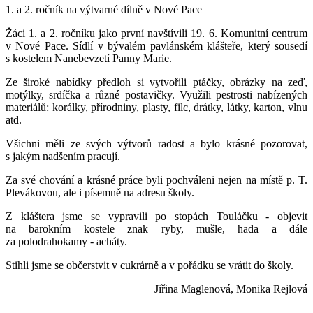
1. a 2. ročník na výtvarné dílně v Nové Pace
Žáci 1. a 2. ročníku jako první navštívili 19. 6. Komunitní centrum
v Nové Pace. Sídlí v bývalém pavlánském klášteře, který sousedí
s kostelem Nanebevzetí Panny Marie.
Ze široké nabídky předloh si vytvořili ptáčky, obrázky na zeď,
motýlky, srdíčka a různé postavičky. Využili pestrosti nabízených
materiálů: korálky, přírodniny, plasty, filc, drátky, látky, karton, vlnu
atd.
Všichni měli ze svých výtvorů radost a bylo krásné pozorovat,
s jakým nadšením pracují.
Za své chování a krásné práce byli pochváleni nejen na místě p. T.
Plevákovou, ale i písemně na adresu školy.
Z kláštera jsme se vypravili po stopách Touláčku - objevit
na barokním kostele znak ryby, mušle, hada a dále
za polodrahokamy - acháty.
Stihli jsme se občerstvit v cukrárně a v pořádku se vrátit do školy.
Jiřina Maglenová, Monika Rejlová