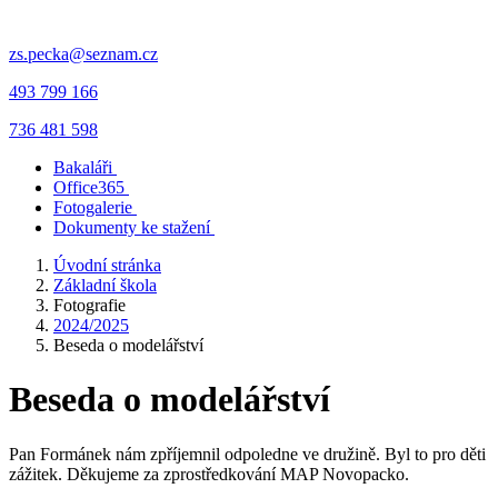
zs.pecka@seznam.cz
493 799 166
736 481 598
Bakaláři
Office365
Fotogalerie
Dokumenty ke stažení
Úvodní stránka
Základní škola
Fotografie
2024/2025
Beseda o modelářství
Beseda o modelářství
Pan Formánek nám zpříjemnil odpoledne ve družině. Byl to pro děti
zážitek. Děkujeme za zprostředkování MAP Novopacko.