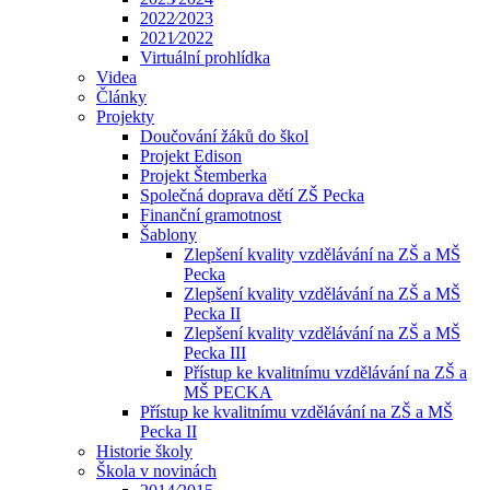
2022⁄2023
2021⁄2022
Virtuální prohlídka
Videa
Články
Projekty
Doučování žáků do škol
Projekt Edison
Projekt Štemberka
Společná doprava dětí ZŠ Pecka
Finanční gramotnost
Šablony
Zlepšení kvality vzdělávání na ZŠ a MŠ
Pecka
Zlepšení kvality vzdělávání na ZŠ a MŠ
Pecka II
Zlepšení kvality vzdělávání na ZŠ a MŠ
Pecka III
Přístup ke kvalitnímu vzdělávání na ZŠ a
MŠ PECKA
Přístup ke kvalitnímu vzdělávání na ZŠ a MŠ
Pecka II
Historie školy
Škola v novinách