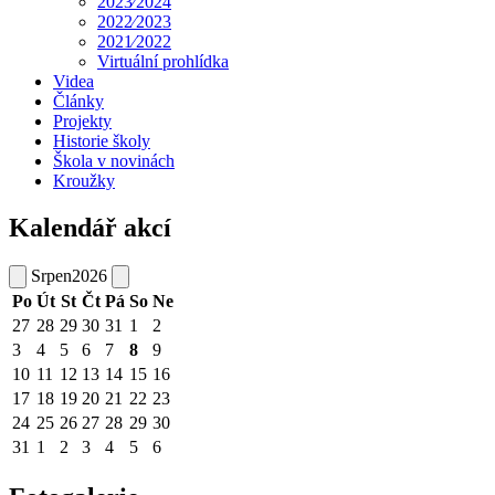
2023⁄2024
2022⁄2023
2021⁄2022
Virtuální prohlídka
Videa
Články
Projekty
Historie školy
Škola v novinách
Kroužky
Kalendář akcí
Srpen
2026
Po
Út
St
Čt
Pá
So
Ne
27
28
29
30
31
1
2
3
4
5
6
7
8
9
10
11
12
13
14
15
16
17
18
19
20
21
22
23
24
25
26
27
28
29
30
31
1
2
3
4
5
6