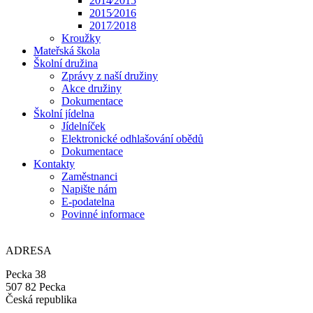
2014⁄2015
2015⁄2016
2017⁄2018
Kroužky
Mateřská škola
Školní družina
Zprávy z naší družiny
Akce družiny
Dokumentace
Školní jídelna
Jídelníček
Elektronické odhlašování obědů
Dokumentace
Kontakty
Zaměstnanci
Napište nám
E-podatelna
Povinné informace
ADRESA
Pecka 38
507 82 Pecka
Česká republika