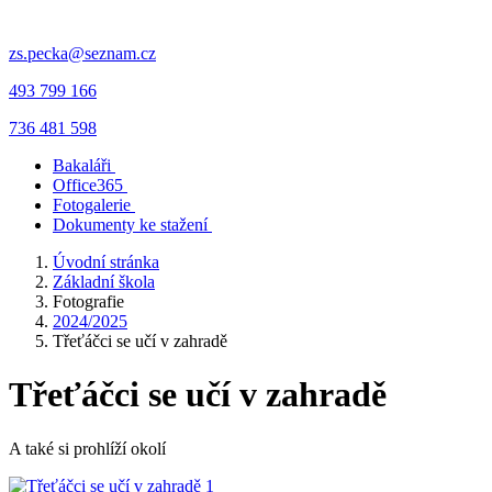
zs.pecka@seznam.cz
493 799 166
736 481 598
Bakaláři
Office365
Fotogalerie
Dokumenty ke stažení
Úvodní stránka
Základní škola
Fotografie
2024/2025
Třeťáčci se učí v zahradě
Třeťáčci se učí v zahradě
A také si prohlíží okolí