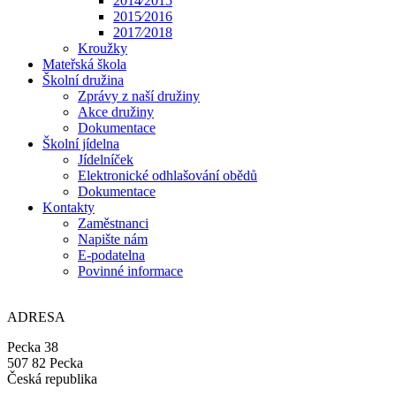
2014⁄2015
2015⁄2016
2017⁄2018
Kroužky
Mateřská škola
Školní družina
Zprávy z naší družiny
Akce družiny
Dokumentace
Školní jídelna
Jídelníček
Elektronické odhlašování obědů
Dokumentace
Kontakty
Zaměstnanci
Napište nám
E-podatelna
Povinné informace
ADRESA
Pecka 38
507 82 Pecka
Česká republika