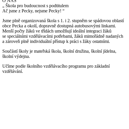
O NÁS
„
Škola pro budoucnost s podtitulem
Ač jsme z Pecky, nejsme Pecky!
“
Jsme plně organizovaná škola s 1. i 2. stupněm se spádovou oblastí
obce Pecka a okolí, dopravně dostupná autobusovými linkami.
Menší počty žáků ve třídách umožňují ideální integraci žáků
se speciálními vzdělávacími potřebami, žáků mimořádně nadaných
a zároveň plně individuální přístup k práci s žáky ostatními.
Součástí školy je mateřská škola, školní družina, školní jídelna,
školní výdejna.
Učíme podle školního vzdělávacího programu pro základní
vzdělávání.