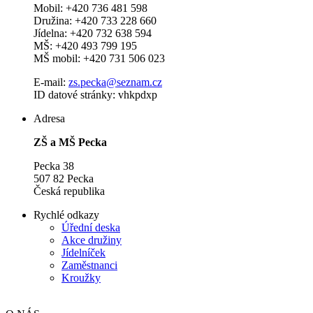
Mobil: +420 736 481 598
Družina: +420 733 228 660
Jídelna: +420 732 638 594
MŠ: +420 493 799 195
MŠ mobil: +420 731 506 023
E-mail:
zs.pecka@seznam.cz
ID datové stránky: vhkpdxp
Adresa
ZŠ a MŠ Pecka
Pecka 38
507 82 Pecka
Česká republika
Rychlé odkazy
Úřední deska
Akce družiny
Jídelníček
Zaměstnanci
Kroužky