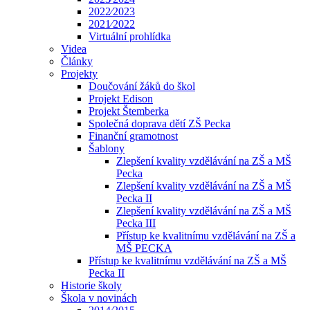
2022⁄2023
2021⁄2022
Virtuální prohlídka
Videa
Články
Projekty
Doučování žáků do škol
Projekt Edison
Projekt Štemberka
Společná doprava dětí ZŠ Pecka
Finanční gramotnost
Šablony
Zlepšení kvality vzdělávání na ZŠ a MŠ
Pecka
Zlepšení kvality vzdělávání na ZŠ a MŠ
Pecka II
Zlepšení kvality vzdělávání na ZŠ a MŠ
Pecka III
Přístup ke kvalitnímu vzdělávání na ZŠ a
MŠ PECKA
Přístup ke kvalitnímu vzdělávání na ZŠ a MŠ
Pecka II
Historie školy
Škola v novinách