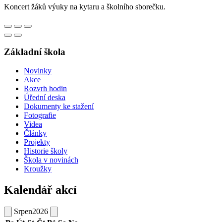
Koncert žáků výuky na kytaru a školního sborečku.
Základní škola
Novinky
Akce
Rozvrh hodin
Úřední deska
Dokumenty ke stažení
Fotografie
Videa
Články
Projekty
Historie školy
Škola v novinách
Kroužky
Kalendář akcí
Srpen
2026