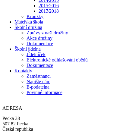
2014⁄2015
2015⁄2016
2017⁄2018
Kroužky
Mateřská škola
Školní družina
Zprávy z naší družiny
Akce družiny
Dokumentace
Školní jídelna
Jídelníček
Elektronické odhlašování obědů
Dokumentace
Kontakty
Zaměstnanci
Napište nám
E-podatelna
Povinné informace
ADRESA
Pecka 38
507 82 Pecka
Česká republika