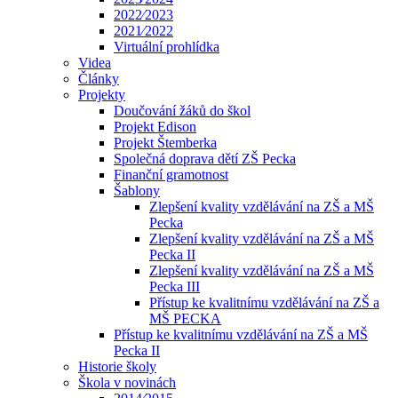
2022⁄2023
2021⁄2022
Virtuální prohlídka
Videa
Články
Projekty
Doučování žáků do škol
Projekt Edison
Projekt Štemberka
Společná doprava dětí ZŠ Pecka
Finanční gramotnost
Šablony
Zlepšení kvality vzdělávání na ZŠ a MŠ
Pecka
Zlepšení kvality vzdělávání na ZŠ a MŠ
Pecka II
Zlepšení kvality vzdělávání na ZŠ a MŠ
Pecka III
Přístup ke kvalitnímu vzdělávání na ZŠ a
MŠ PECKA
Přístup ke kvalitnímu vzdělávání na ZŠ a MŠ
Pecka II
Historie školy
Škola v novinách