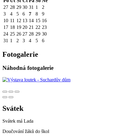
Po
Út
St
Čt
Pá
So
Ne
27
28
29
30
31
1
2
3
4
5
6
7
8
9
10
11
12
13
14
15
16
17
18
19
20
21
22
23
24
25
26
27
28
29
30
31
1
2
3
4
5
6
Fotogalerie
Náhodná fotogalerie
Svátek
Svátek má
Lada
Doučování žáků do škol