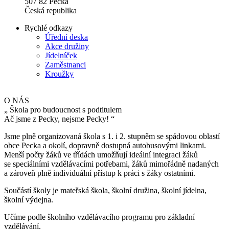
507 82 Pecka
Česká republika
Rychlé odkazy
Úřední deska
Akce družiny
Jídelníček
Zaměstnanci
Kroužky
O NÁS
„
Škola pro budoucnost s podtitulem
Ač jsme z Pecky, nejsme Pecky!
“
Jsme plně organizovaná škola s 1. i 2. stupněm se spádovou oblastí
obce Pecka a okolí, dopravně dostupná autobusovými linkami.
Menší počty žáků ve třídách umožňují ideální integraci žáků
se speciálními vzdělávacími potřebami, žáků mimořádně nadaných
a zároveň plně individuální přístup k práci s žáky ostatními.
Součástí školy je mateřská škola, školní družina, školní jídelna,
školní výdejna.
Učíme podle školního vzdělávacího programu pro základní
vzdělávání.