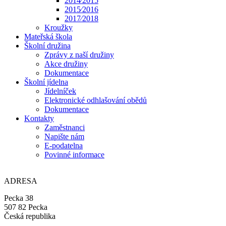
2014⁄2015
2015⁄2016
2017⁄2018
Kroužky
Mateřská škola
Školní družina
Zprávy z naší družiny
Akce družiny
Dokumentace
Školní jídelna
Jídelníček
Elektronické odhlašování obědů
Dokumentace
Kontakty
Zaměstnanci
Napište nám
E-podatelna
Povinné informace
ADRESA
Pecka 38
507 82 Pecka
Česká republika