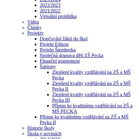
2022⁄2023
2021⁄2022
Virtuální prohlídka
Videa
Články
Projekty
Doučování žáků do škol
Projekt Edison
Projekt Štemberka
Společná doprava dětí ZŠ Pecka
Finanční gramotnost
Šablony
Zlepšení kvality vzdělávání na ZŠ a MŠ
Pecka
Zlepšení kvality vzdělávání na ZŠ a MŠ
Pecka II
Zlepšení kvality vzdělávání na ZŠ a MŠ
Pecka III
Přístup ke kvalitnímu vzdělávání na ZŠ a
MŠ PECKA
Přístup ke kvalitnímu vzdělávání na ZŠ a MŠ
Pecka II
Historie školy
Škola v novinách