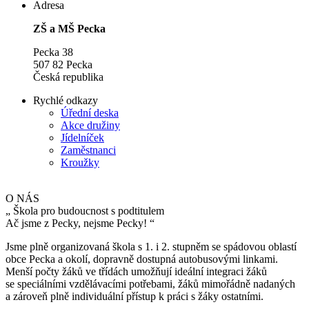
Adresa
ZŠ a MŠ Pecka
Pecka 38
507 82 Pecka
Česká republika
Rychlé odkazy
Úřední deska
Akce družiny
Jídelníček
Zaměstnanci
Kroužky
O NÁS
„
Škola pro budoucnost s podtitulem
Ač jsme z Pecky, nejsme Pecky!
“
Jsme plně organizovaná škola s 1. i 2. stupněm se spádovou oblastí
obce Pecka a okolí, dopravně dostupná autobusovými linkami.
Menší počty žáků ve třídách umožňují ideální integraci žáků
se speciálními vzdělávacími potřebami, žáků mimořádně nadaných
a zároveň plně individuální přístup k práci s žáky ostatními.