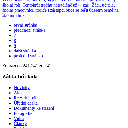
školní rok. Tentokrát trochu netradičně až 4. září. Žáci, učitelé,
školní pracovníci, rodiče i zástupci obce se sešli úderem osmé na
školním hřišti.
první stránka
předchozí stránka
7
8
9
další stránka
poslední stránka
Zobrazeno
241
-
241
ze 241
Základní škola
Novinky
Akce
Rozvrh hodin
Úřední deska
Dokumenty ke stažení
Fotografie
Videa
Články