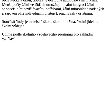
obce Pecka a okolí, dopravně dostupná autobusovými linkami.
Menší počty žáků ve třídách umožňují ideální integraci žáků
se speciálními vzdělávacími potřebami, žáků mimořádně nadaných
a zároveň plně individuální přístup k práci s žáky ostatními.
Součástí školy je mateřská škola, školní družina, školní jídelna,
školní výdejna.
Učíme podle školního vzdělávacího programu pro základní
vzdělávání.