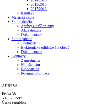
2014⁄2015
2015⁄2016
2017⁄2018
Kroužky
Mateřská škola
Školní družina
Zprávy z naší družiny
Akce družiny
Dokumentace
Školní jídelna
Jídelníček
Elektronické odhlašování obědů
Dokumentace
Kontakty
Zaměstnanci
Napište nám
E-podatelna
Povinné informace
ADRESA
Pecka 38
507 82 Pecka
Česká republika