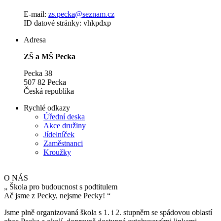
E-mail:
zs.pecka@seznam.cz
ID datové stránky: vhkpdxp
Adresa
ZŠ a MŠ Pecka
Pecka 38
507 82 Pecka
Česká republika
Rychlé odkazy
Úřední deska
Akce družiny
Jídelníček
Zaměstnanci
Kroužky
O NÁS
„
Škola pro budoucnost s podtitulem
Ač jsme z Pecky, nejsme Pecky!
“
Jsme plně organizovaná škola s 1. i 2. stupněm se spádovou oblastí