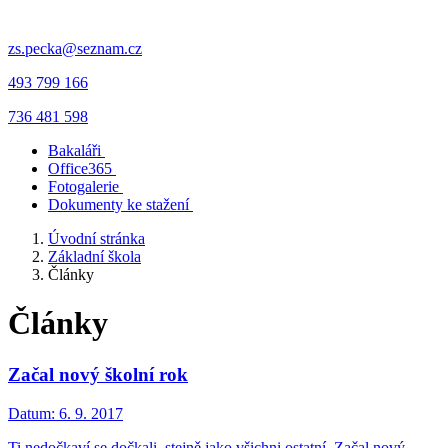
zs.pecka@seznam.cz
493 799 166
736 481 598
Bakaláři
Office365
Fotogalerie
Dokumenty ke stažení
Úvodní stránka
Základní škola
Články
Články
Začal nový školní rok
Datum:
6. 9. 2017
Ti nedočkaví se dočkali, stejně jako všichni ostatní. Začal nový