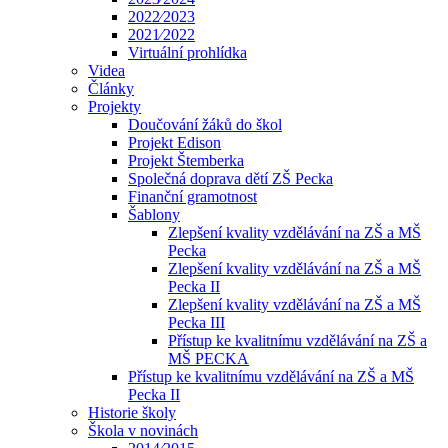
2022⁄2023
2021⁄2022
Virtuální prohlídka
Videa
Články
Projekty
Doučování žáků do škol
Projekt Edison
Projekt Štemberka
Společná doprava dětí ZŠ Pecka
Finanční gramotnost
Šablony
Zlepšení kvality vzdělávání na ZŠ a MŠ
Pecka
Zlepšení kvality vzdělávání na ZŠ a MŠ
Pecka II
Zlepšení kvality vzdělávání na ZŠ a MŠ
Pecka III
Přístup ke kvalitnímu vzdělávání na ZŠ a
MŠ PECKA
Přístup ke kvalitnímu vzdělávání na ZŠ a MŠ
Pecka II
Historie školy
Škola v novinách